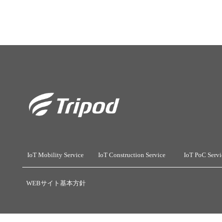
IoT Mobility Service
IoT Construction Service
IoT PoC Servi
WEBサイト基本方針